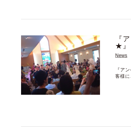
『ア
★』
News
『アン
客様に