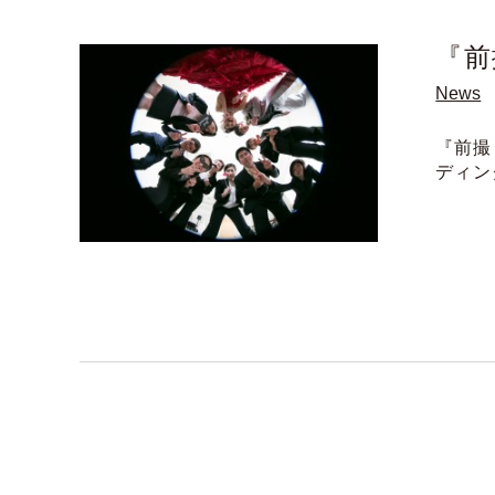
『前
News
『前撮
ディン