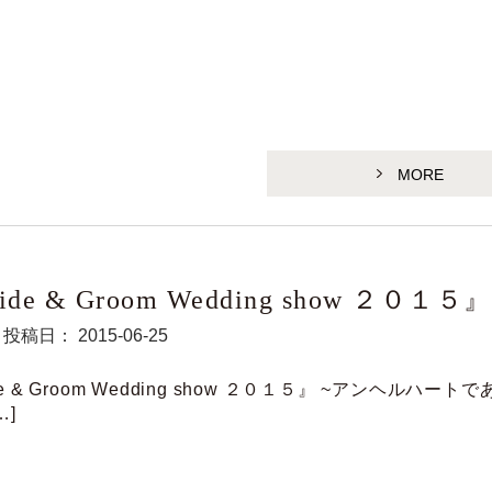
MORE
ide & Groom Wedding show ２０１５』
投稿日： 2015-06-25
de & Groom Wedding show ２０１５』 ~アンヘルハート
…]