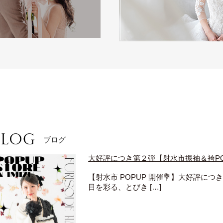
ブログ
大好評につき第２弾【射水市振袖＆袴POP
【射水市 POPUP 開催💐】大好評に
目を彩る、とびき […]