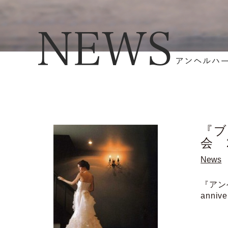
『ブ
会 
News
『アンヘ
anniv