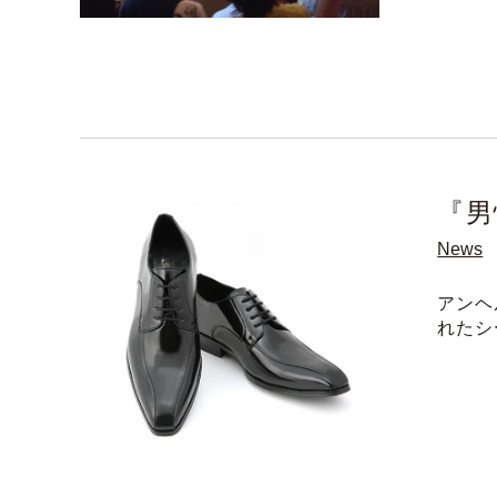
『男
News
アンヘ
れたシ