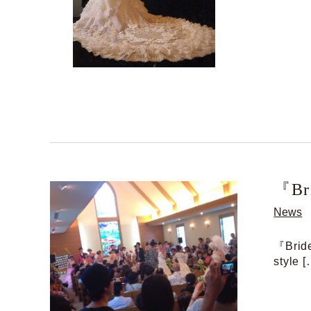
『Br
News
『Bri
style [