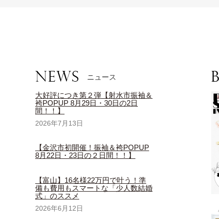
ニュース
大好評につき第２弾【射水市振袖＆
袴POPUP 8月29日・30日の2日
間！！】
2026年7月13日
【金沢市初開催！振袖＆袴POPUP
8月22日・23日の２日間！！】
【富山】16名様22万円で叶う！準
備も費用もスマートな「少人数結婚
式」のススメ
2026年6月12日