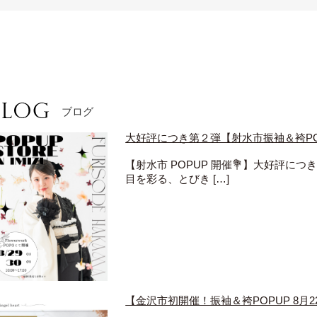
ブログ
大好評につき第２弾【射水市振袖＆袴POP
【射水市 POPUP 開催💐】大好評に
目を彩る、とびき […]
【金沢市初開催！振袖＆袴POPUP 8月