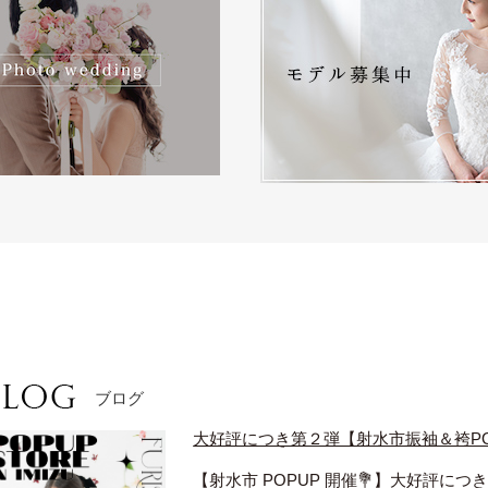
ブログ
大好評につき第２弾【射水市振袖＆袴POP
【射水市 POPUP 開催💐】大好評に