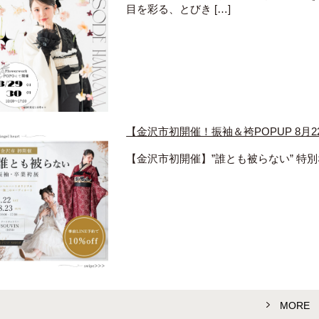
目を彩る、とびき […]
【金沢市初開催！振袖＆袴POPUP 8月
【金沢市初開催】”誰とも被らない” 特別
MORE