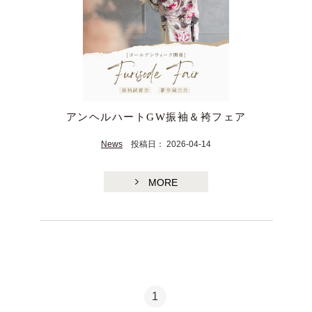
アンヘルハートGW振袖＆袴フェア
News
投稿日： 2026-04-14
TE
MORE
1