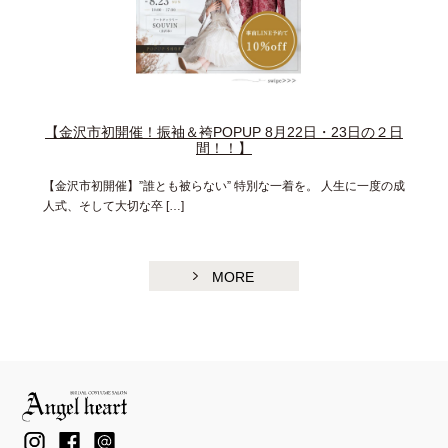
【金沢市初開催！振袖＆袴POPUP 8月22日・23日の２日
間！！】
【金沢市初開催】”誰とも被らない” 特別な一着を。 人生に一度の成
人式、そして大切な卒 […]
MORE