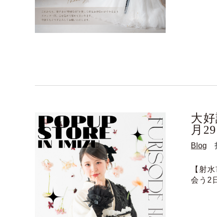
大好
月2
Blog
【射水
会う2