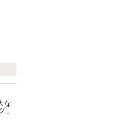
大な
グ」