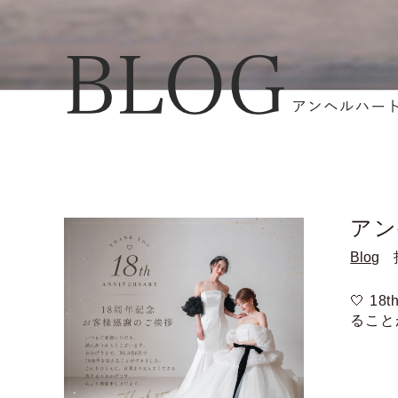
アン
Blog
🤍 18
ることが