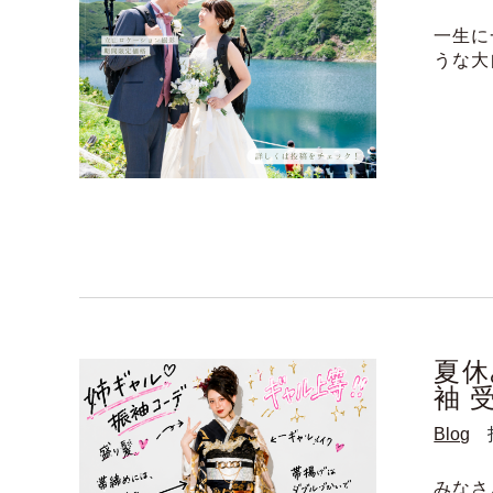
一生に
うな大
夏休
袖 
Blog
みなさ