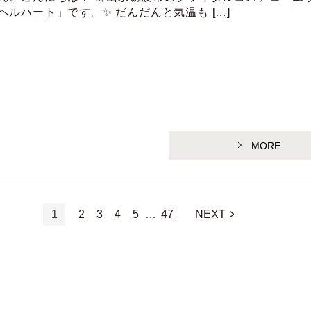
ヘルハート」です。✨ だんだんと気温も […]
MORE
1
2
3
4
5
…
47
NEXT