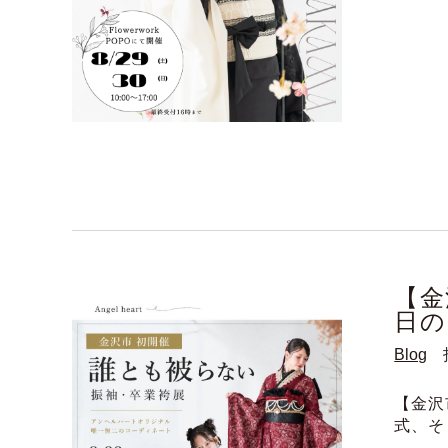
【金
日の
Blog
【金沢
式、そ