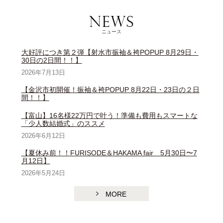
ニュース
大好評につき第２弾【射水市振袖＆袴POPUP 8月29日・
30日の2日間！！】
2026年7月13日
【金沢市初開催！振袖＆袴POPUP 8月22日・23日の２日
間！！】
【富山】16名様22万円で叶う！準備も費用もスマートな
「少人数結婚式」のススメ
2026年6月12日
【夏休み前！！FURISODE＆HAKAMA fair 5月30日〜7
月12日】
2026年5月24日
MORE