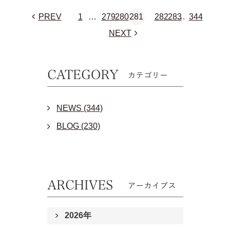
PREV
1
…
279
280
281
282
283
…
344
NEXT
NEWS (344)
BLOG (230)
2026年