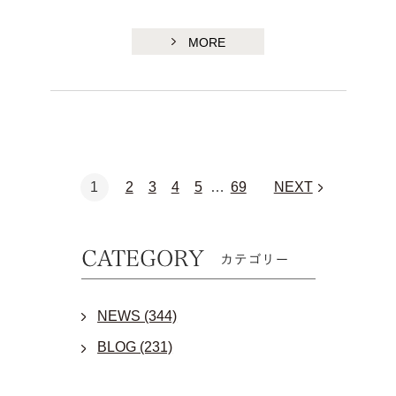
MORE
1
2
3
4
5
…
69
NEXT
NEWS (344)
BLOG (231)