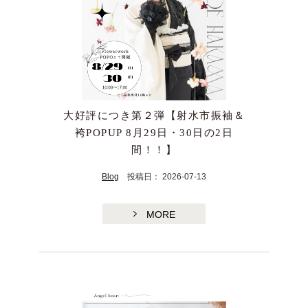
大好評につき第２弾【射水市振袖＆
袴POPUP 8月29日・30日の2日
TE
間！！】
Blog
投稿日： 2026-07-13
MORE