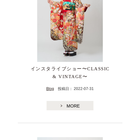
TE
インスタライブショー〜CLASSIC
& VINTAGE〜
Blog
投稿日： 2022-07-31
MORE