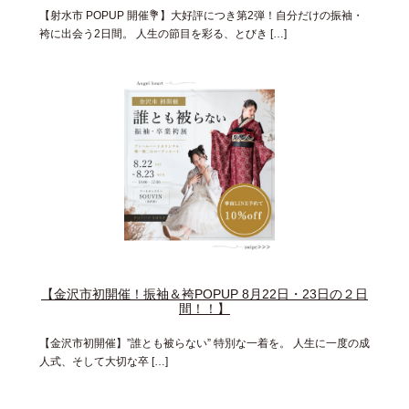
【射水市 POPUP 開催💐】大好評につき第2弾！自分だけの振袖・
袴に出会う2日間。 人生の節目を彩る、とびき […]
【金沢市初開催！振袖＆袴POPUP 8月22日・23日の２日
間！！】
【金沢市初開催】”誰とも被らない” 特別な一着を。 人生に一度の成
人式、そして大切な卒 […]