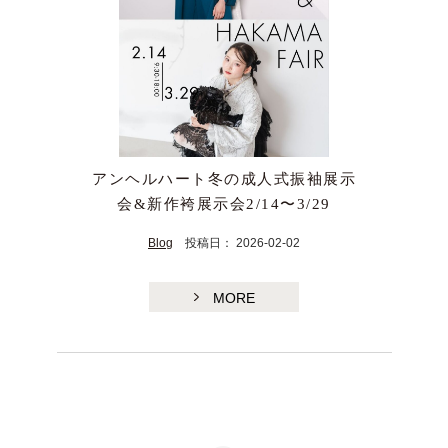
アンヘルハート冬の成人式振袖展示
会&新作袴展示会2/14〜3/29
TE
Blog
投稿日： 2026-02-02
MORE