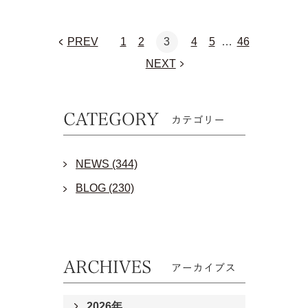
PREV
1
2
3
4
5
…
46
NEXT
NEWS (344)
BLOG (230)
2026年