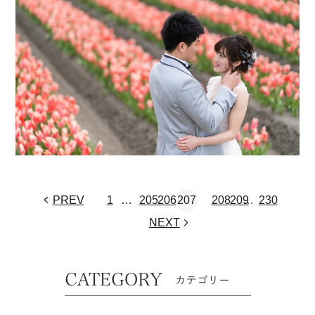
PREV
1
…
205
206
207
208
209
…
230
NEXT