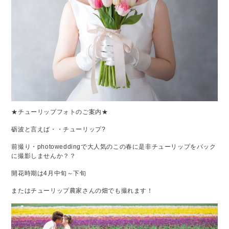
TE
★チューリップフォトのご案内★
砺波と言えば・・チューリップ?
前撮り・photoweddingで大人気のこの春に是非チューリップをバック
に撮影しませんか？？
開花時期は4月中旬～下旬
またはチューリップ農家さんの畑でも撮れます！